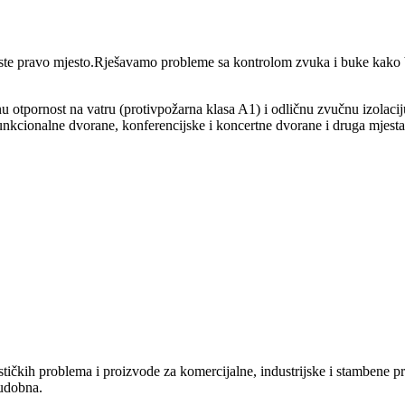
 ste pravo mjesto.Rješavamo probleme sa kontrolom zvuka i buke kako 
 otpornost na vatru (protivpožarna klasa A1) i odličnu zvučnu izolaciju
ifunkcionalne dvorane, konferencijske i koncertne dvorane i druga mjesta
akustičkih problema i proizvode za komercijalne, industrijske i stambene 
 udobna.