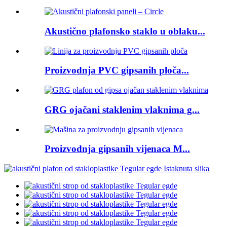
Akustično plafonsko staklo u oblaku...
Proizvodnja PVC gipsanih ploča...
GRG ojačani staklenim vlaknima g...
Proizvodnja gipsanih vijenaca M...