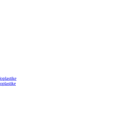
loplastike
oplastike