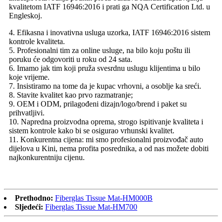
kvalitetom IATF 16946:2016 i prati ga NQA Certification Ltd. u
Engleskoj.
4. Efikasna i inovativna usluga uzorka, IATF 16946:2016 sistem
kontrole kvaliteta.
5. Profesionalni tim za online usluge, na bilo koju poštu ili
poruku će odgovoriti u roku od 24 sata.
6. Imamo jak tim koji pruža svesrdnu uslugu klijentima u bilo
koje vrijeme.
7. Insistiramo na tome da je kupac vrhovni, a osoblje ka sreći.
8. Stavite kvalitet kao prvo razmatranje;
9. OEM i ODM, prilagođeni dizajn/logo/brend i paket su
prihvatljivi.
10. Napredna proizvodna oprema, strogo ispitivanje kvaliteta i
sistem kontrole kako bi se osigurao vrhunski kvalitet.
11. Konkurentna cijena: mi smo profesionalni proizvođač auto
dijelova u Kini, nema profita posrednika, a od nas možete dobiti
najkonkurentniju cijenu.
Prethodno:
Fiberglas Tissue Mat-HM000B
Sljedeći:
Fiberglas Tissue Mat-HM700