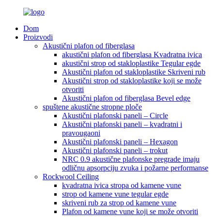
Dom
Proizvodi
Akustični plafon od fiberglasa
akustični plafon od fiberglasa Kvadratna ivica
akustični strop od stakloplastike Tegular egde
Akustični plafon od stakloplastike Skriveni rub
Akustični strop od stakloplastike koji se može
otvoriti
Akustični plafon od fiberglasa Bevel edge
spuštene akustične stropne ploče
Akustični plafonski paneli – Circle
Akustični plafonski paneli – kvadratni i
pravougaoni
Akustični plafonski paneli – Hexagon
Akustični plafonski paneli – trokut
NRC 0.9 akustične plafonske pregrade imaju
odličnu apsorpciju zvuka i požarne performanse
Rockwool Ceiling
kvadratna ivica stropa od kamene vune
strop od kamene vune tegular egde
skriveni rub za strop od kamene vune
Plafon od kamene vune koji se može otvoriti