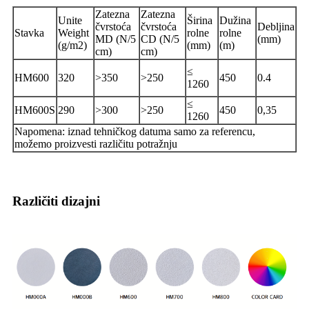
Zatezna
Zatezna
Unite
Širina
Dužina
čvrstoća
čvrstoća
Debljina
Stavka
Weight
rolne
rolne
MD (N/5
CD (N/5
(mm)
(g/m2)
(mm)
(m)
cm)
cm)
≤
HM600
320
>350
>250
450
0.4
1260
≤
HM600S
290
>300
>250
450
0,35
1260
Napomena: iznad tehničkog datuma samo za referencu,
možemo proizvesti različitu potražnju
Različiti dizajni