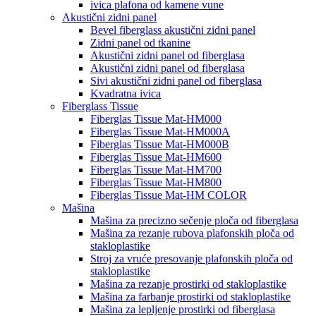
ivica plafona od kamene vune
Akustični zidni panel
Bevel fiberglass akustični zidni panel
Zidni panel od tkanine
Akustični zidni panel od fiberglasa
Akustični zidni panel od fiberglasa
Sivi akustični zidni panel od fiberglasa
Kvadratna ivica
Fiberglass Tissue
Fiberglas Tissue Mat-HM000
Fiberglas Tissue Mat-HM000A
Fiberglas Tissue Mat-HM000B
Fiberglas Tissue Mat-HM600
Fiberglas Tissue Mat-HM700
Fiberglas Tissue Mat-HM800
Fiberglas Tissue Mat-HM COLOR
Mašina
Mašina za precizno sečenje ploča od fiberglasa
Mašina za rezanje rubova plafonskih ploča od
stakloplastike
Stroj za vruće presovanje plafonskih ploča od
stakloplastike
Mašina za rezanje prostirki od stakloplastike
Mašina za farbanje prostirki od stakloplastike
Mašina za lepljenje prostirki od fiberglasa