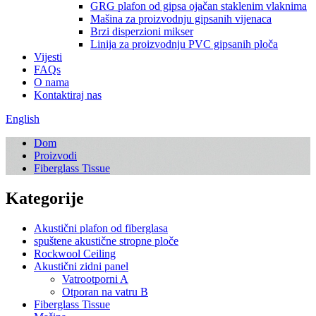
GRG plafon od gipsa ojačan staklenim vlaknima
Mašina za proizvodnju gipsanih vijenaca
Brzi disperzioni mikser
Linija za proizvodnju PVC gipsanih ploča
Vijesti
FAQs
O nama
Kontaktiraj nas
English
Dom
Proizvodi
Fiberglass Tissue
Kategorije
Akustični plafon od fiberglasa
spuštene akustične stropne ploče
Rockwool Ceiling
Akustični zidni panel
Vatrootporni A
Otporan na vatru B
Fiberglass Tissue