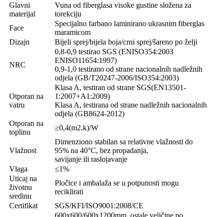
Glavni
Vuna od fiberglasa visoke gustine složena za
materijal
torekciju
Specijalno farbano laminirano ukrasnim fiberglas
Face
maramicom
Dizajn
Bijeli sprej/bijela boja/crni sprej/šareno po želji
0,8-0,9 testirao SGS (ENISO354:2003
ENISO11654:1997)
NRC
0,9-1,0 testirano od strane nacionalnih nadležnih
odjela (GB/T20247-2006/ISO354:2003)
Klasa A, testiran od strane SGS(EN13501-
Otporan na
1:2007+A1:2009)
vatru
Klasa A, testirana od strane nadležnih nacionalnih
odjela (GB8624-2012)
Otporan na
≥0,4(m2.k)/W
toplinu
Dimenziono stabilan sa relativne vlažnosti do
Vlažnost
95% na 40°C, bez propadanja,
savijanje ili raslojavanje
Vlaga
≤1%
Uticaj na
Pločice i ambalaža se u potpunosti mogu
životnu
reciklirati
sredinu
Certifikat
SGS/KFI/ISO9001:2008/CE
600x600/600x1200mm, ostale veličine po