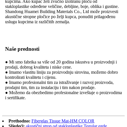
kupcima. Ako kupac želi zvučno izoliranu ploču od
stakloplastike određene veličine, debljine, boje, oblika i gustine.
Shandong Huamei Building Materials Co., Ltd može proizvesti
akustične stropne pločice po želji kupca, ponuditi prilagođenu
uslugu kupcima iz različitih zemalja.
Naše prednosti
● Mi smo fabrika sa više od 20 godina iskustva u proizvodnji i
prodaji, dobrog kvaliteta i niske cene.
● Imamo vlastitu liniju za proizvodnju sirovina, možemo dobro
kontrolirati kvalitetu i cijenu.
● Imamo profesionalni tim za istraživanje i razvoj proizvoda,
prodajni tim, tim za instalaciju i tim nakon prodaje.
● Možemo da obezbedimo profesionalne izveštaje o proizvodima
i sertifikate.
Prethodno:
Fiberglas Tissue Mat-HM COLOR
Sljedeći:
akustični strop od stakloplastike Tegular egde