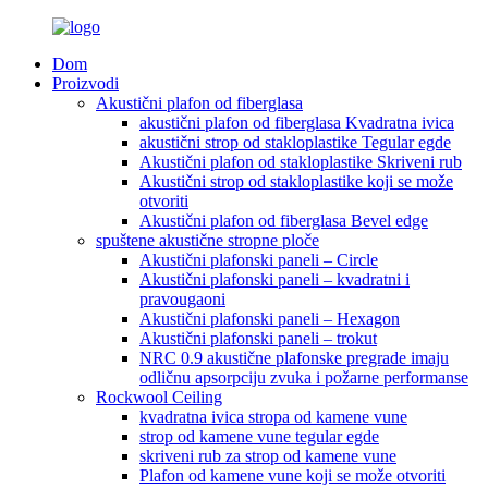
Dom
Proizvodi
Akustični plafon od fiberglasa
akustični plafon od fiberglasa Kvadratna ivica
akustični strop od stakloplastike Tegular egde
Akustični plafon od stakloplastike Skriveni rub
Akustični strop od stakloplastike koji se može
otvoriti
Akustični plafon od fiberglasa Bevel edge
spuštene akustične stropne ploče
Akustični plafonski paneli – Circle
Akustični plafonski paneli – kvadratni i
pravougaoni
Akustični plafonski paneli – Hexagon
Akustični plafonski paneli – trokut
NRC 0.9 akustične plafonske pregrade imaju
odličnu apsorpciju zvuka i požarne performanse
Rockwool Ceiling
kvadratna ivica stropa od kamene vune
strop od kamene vune tegular egde
skriveni rub za strop od kamene vune
Plafon od kamene vune koji se može otvoriti