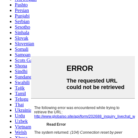
Pashto
Persian
Punjabi
Serbian
Sesotho
Sinhala
Slovak
Slovenian
Somali
Samoan
Scots Gaelic
Shona
Sindhi
Sundanese
Swahili
Tajik
Tamil
Telugu
Thai
Ukrainian
Urdu
Uzbek
Vietnamese
Welsh
Xhosa