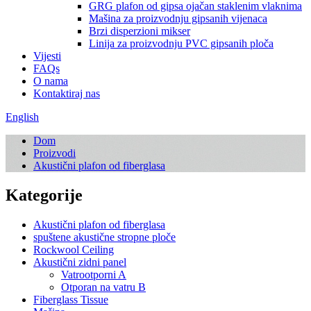
GRG plafon od gipsa ojačan staklenim vlaknima
Mašina za proizvodnju gipsanih vijenaca
Brzi disperzioni mikser
Linija za proizvodnju PVC gipsanih ploča
Vijesti
FAQs
O nama
Kontaktiraj nas
English
Dom
Proizvodi
Akustični plafon od fiberglasa
Kategorije
Akustični plafon od fiberglasa
spuštene akustične stropne ploče
Rockwool Ceiling
Akustični zidni panel
Vatrootporni A
Otporan na vatru B
Fiberglass Tissue