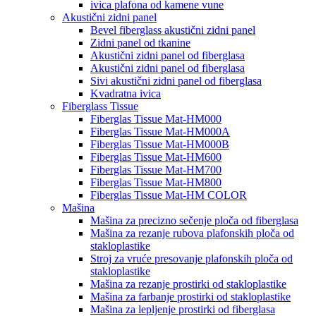
ivica plafona od kamene vune
Akustični zidni panel
Bevel fiberglass akustični zidni panel
Zidni panel od tkanine
Akustični zidni panel od fiberglasa
Akustični zidni panel od fiberglasa
Sivi akustični zidni panel od fiberglasa
Kvadratna ivica
Fiberglass Tissue
Fiberglas Tissue Mat-HM000
Fiberglas Tissue Mat-HM000A
Fiberglas Tissue Mat-HM000B
Fiberglas Tissue Mat-HM600
Fiberglas Tissue Mat-HM700
Fiberglas Tissue Mat-HM800
Fiberglas Tissue Mat-HM COLOR
Mašina
Mašina za precizno sečenje ploča od fiberglasa
Mašina za rezanje rubova plafonskih ploča od
stakloplastike
Stroj za vruće presovanje plafonskih ploča od
stakloplastike
Mašina za rezanje prostirki od stakloplastike
Mašina za farbanje prostirki od stakloplastike
Mašina za lepljenje prostirki od fiberglasa