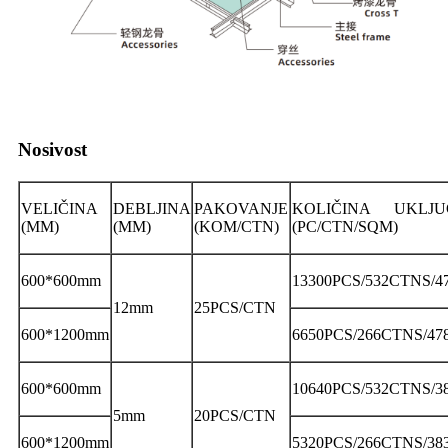
Nosivost
VELIČINA
DEBLJINA
PAKOVANJE
KOLIČINA UKLJU
(MM)
(MM)
(KOM/CTN)
(PC/CTN/SQM)
600*600mm
13300PCS/532CTNS/
12mm
25PCS/CTN
600*1200mm
6650PCS/266CTNS/4
600*600mm
10640PCS/532CTNS/3
5mm
20PCS/CTN
600*1200mm
5320PCS/266CTNS/38