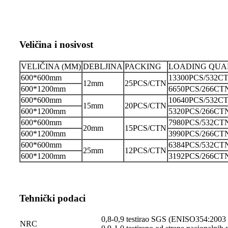
Veličina i nosivost
VELIČINA (MM)
DEBLJINA
PACKING
LOADING QUA
600*600mm
13300PCS/532C
12mm
25PCS/CTN
600*1200mm
6650PCS/266CT
600*600mm
10640PCS/532C
15mm
20PCS/CTN
600*1200mm
5320PCS/266CT
600*600mm
7980PCS/532CT
20mm
15PCS/CTN
600*1200mm
3990PCS/266CT
600*600mm
6384PCS/532CT
25mm
12PCS/CTN
600*1200mm
3192PCS/266CT
Tehnički podaci
0,8-0,9 testirao SGS (ENISO354:200
NRC