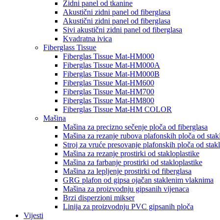
Zidni panel od tkanine
Akustični zidni panel od fiberglasa
Akustični zidni panel od fiberglasa
Sivi akustični zidni panel od fiberglasa
Kvadratna ivica
Fiberglass Tissue
Fiberglas Tissue Mat-HM000
Fiberglas Tissue Mat-HM000A
Fiberglas Tissue Mat-HM000B
Fiberglas Tissue Mat-HM600
Fiberglas Tissue Mat-HM700
Fiberglas Tissue Mat-HM800
Fiberglas Tissue Mat-HM COLOR
Mašina
Mašina za precizno sečenje ploča od fiberglasa
Mašina za rezanje rubova plafonskih ploča od stak
Stroj za vruće presovanje plafonskih ploča od stakl
Mašina za rezanje prostirki od stakloplastike
Mašina za farbanje prostirki od stakloplastike
Mašina za lepljenje prostirki od fiberglasa
GRG plafon od gipsa ojačan staklenim vlaknima
Mašina za proizvodnju gipsanih vijenaca
Brzi disperzioni mikser
Linija za proizvodnju PVC gipsanih ploča
Vijesti