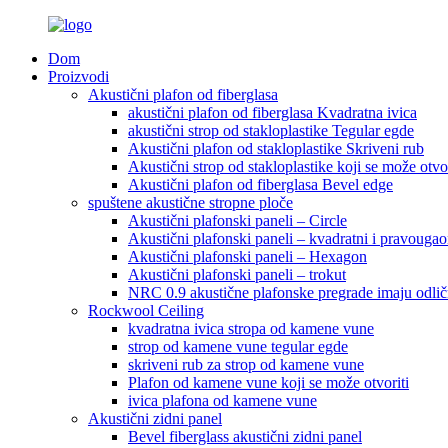
Dom
Proizvodi
Akustični plafon od fiberglasa
akustični plafon od fiberglasa Kvadratna ivica
akustični strop od stakloplastike Tegular egde
Akustični plafon od stakloplastike Skriveni rub
Akustični strop od stakloplastike koji se može otvor
Akustični plafon od fiberglasa Bevel edge
spuštene akustične stropne ploče
Akustični plafonski paneli – Circle
Akustični plafonski paneli – kvadratni i pravougao
Akustični plafonski paneli – Hexagon
Akustični plafonski paneli – trokut
NRC 0.9 akustične plafonske pregrade imaju odlič
Rockwool Ceiling
kvadratna ivica stropa od kamene vune
strop od kamene vune tegular egde
skriveni rub za strop od kamene vune
Plafon od kamene vune koji se može otvoriti
ivica plafona od kamene vune
Akustični zidni panel
Bevel fiberglass akustični zidni panel