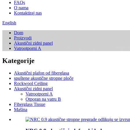
FAQs
O nama
Kontaktiraj nas
English
Dom
Proizvodi
Akustični zidni panel
Vatrootporni A
Kategorije
Akustični plafon od fiberglasa
spuštene akustične stropne ploče
Rockwool Ceiling
Akustični zidni panel
Vatrootporni A
Otporan na vatru B
Fiberglass Tissue
Mašina