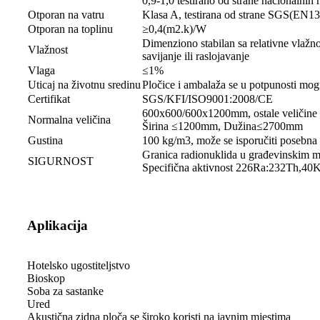
0,9-1,0 testirano od strane nacionaln
Otporan na vatru
Klasa A, testirana od strane SGS(EN13
Otporan na toplinu
≥0,4(m2.k)/W
Dimenziono stabilan sa relativne vlažn
Vlažnost
savijanje ili raslojavanje
Vlaga
≤1%
Uticaj na životnu sredinu
Pločice i ambalaža se u potpunosti mogu
Certifikat
SGS/KFI/ISO9001:2008/CE
600x600/600x1200mm, ostale veličine 
Normalna veličina
Širina ≤1200mm, Dužina≤2700mm
Gustina
100 kg/m3, može se isporučiti posebna 
Granica radionuklida u građevinskim ma
SIGURNOST
Specifična aktivnost 226Ra:232Th,40K
Aplikacija
Hotelsko ugostiteljstvo
Bioskop
Soba za sastanke
Ured
Akustična zidna ploča se široko koristi na javnim mjestima