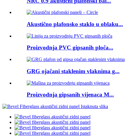
NRC 0.9 akustični plafonski bal...
Akustično plafonsko staklo u oblaku...
Proizvodnja PVC gipsanih ploča...
GRG ojačani staklenim vlaknima g...
Proizvodnja gipsanih vijenaca M...