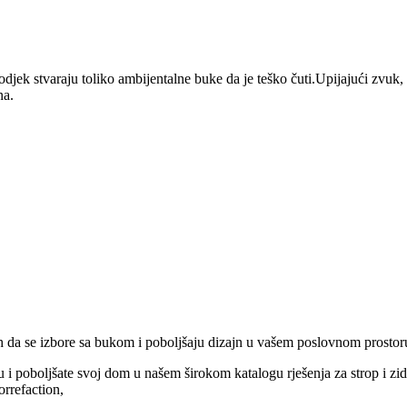
odjek stvaraju toliko ambijentalne buke da je teško čuti.Upijajući zvuk, 
na.
anih da se izbore sa bukom i poboljšaju dizajn u vašem poslovnom prostor
ku i poboljšate svoj dom u našem širokom katalogu rješenja za strop i zid
orrefaction,
A