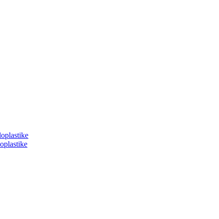
loplastike
oplastike