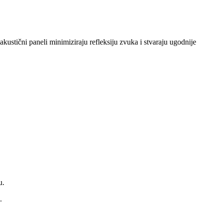
akustični paneli minimiziraju refleksiju zvuka i stvaraju ugodnije
u.
.