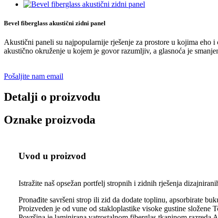
Bevel fiberglass akustični zidni panel
Akustični paneli su najpopularnije rješenje za prostore u kojima eho i 
akustično okruženje u kojem je govor razumljiv, a glasnoća je smanje
Pošaljite nam email
Detalji o proizvodu
Oznake proizvoda
Uvod u proizvod
Istražite naš opsežan portfelj stropnih i zidnih rješenja dizajnir
Pronađite savršeni strop ili zid da dodate toplinu, apsorbirate bu
Proizveden je od vune od stakloplastike visoke gustine složene T
Površina je laminirana vatrostalnom fiberglas tkaninom razreda 